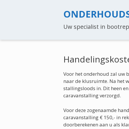
Ga
naar
ONDERHOUDS­
de
inhoud
Uw specialist in bootr
Handelingskost
Voor het onderhoud zal uw b
naar de klusruimte. Na het 
stallingsloods in. Dit heen e
caravanstalling verzorgd.
Voor deze zogenaamde hand
caravanstalling € 150,- in re
doorberekenen aan u als kla